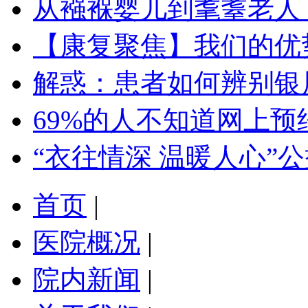
从襁褓婴儿到耄耋老人
【康复聚焦】我们的优
解惑：患者如何辨别银
69%的人不知道网上预
“衣往情深 温暖人心”
首页
|
医院概况
|
院内新闻
|